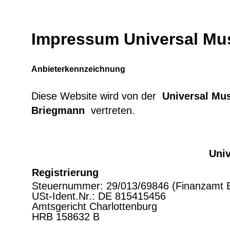
Zum
Inhalt
springen
Impressum Universal M
Anbieterkennzeichnung
Diese Website wird von der
Universal M
Briegmann
vertreten.
Uni
Registrierung
Steuernummer: 29/013/69846 (Finanzamt B
USt-Ident.Nr.: DE 815415456
Amtsgericht Charlottenburg
HRB 158632 B